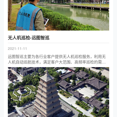
规定的要求；其他绝缘材料的阻燃等级应达到GB4943.1-
2011中规定的V-1要求；系统噪声50dB(50m距离)。防护等
级IP54 电源外壳顶部不存在积水结构；产品内印刷线路
板、插接件等电路应具有防潮湿、防霉变、防盐雾处理，
使产品能在室外潮湿、盐雾环境下正常运行。
无人机巡检-远图智巡
2021-11-11
远图智巡主要为各行业客户提供无人机巡检服务，利用无
人机自动巡航技术，满足客户大范围、高频率巡检的需
求，适用于水利河湖管理、高速国道乡村公路管理、建筑
违建查处等。公司拥有完善的飞行巡检管理体系，以及配
套智能巡查技术，提供免费的实时巡检直播服务。支持5G
数据直传，实现1分钟以内问题发现、二次确认和预警派
单。