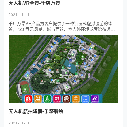
无人机VR全景-千店万景
2021-11-11
千店万景VR产品为客户提供了一种沉浸式虚拟漫游的体
验，720°展示风景、城市面貌、室内外环境或展馆布设，
已经实现多终端无缝观览。支持VR眼镜浏览体验。公司在
农文旅宣传展示、大像素城市宣传、水利环境监测和学校
教育等方面应用积累了丰富的经验。
无人机航拍建模-乐悠航绘
2021-11-11