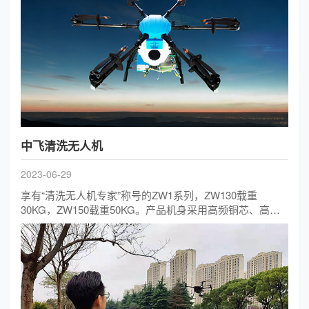
中飞清洗无人机
2023-06-29
享有“清洗无人机专家”称号的ZW1系列，ZW130载重
30KG，ZW150载重50KG。产品机身采用高频铜芯、高分
碳纤、机臂快拆组件以及自研摆动清洗系统。同时产品配
备4k高清摄像头、毫米波雷达、配合飞控系统、彩色闪烁
轮廓灯，保障了产品飞行的稳定性及安全性；输入有过/欠
压保护，输出有过压保护、限流、短路、过温保护功能，
系统所用PCB的阻燃等级应达到GB4943.1-2011中规定的V-
0要求；绝缘电缆的阻燃等级应达到GB/T18380.12-2008中