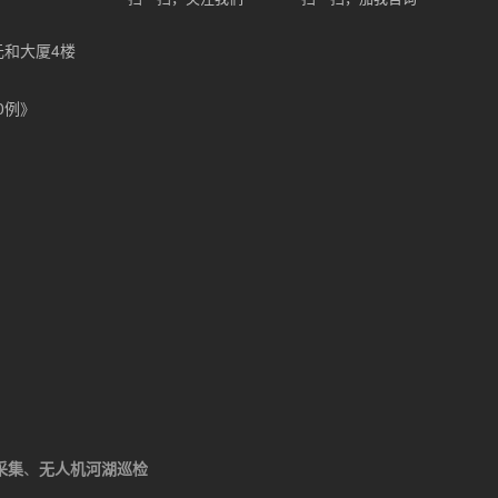
元和大厦4楼
0例》
采集
、
无人机河湖巡检