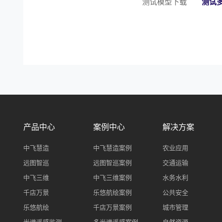
测试模型下载
测试
产品中心
案例中心
解决方案
中飞慧造
中飞慧造案例
农业应用
远图智巡
远图智巡案例
交通运输
中飞三维
中飞三维案例
水务水利
千店万景
乐悠航绘案例
公共安全
乐悠航绘
千店万景案例
城市管理
光谱遥感监测
多光谱遥感案例
自然资源