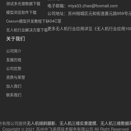
测试多光谱数据下载
电子邮箱：miya33.zhao@foxmail.com
模型浏览软件下载
公司地址：苏州相城区元和街道嘉元路959号
404C室
Cesium模型开发教程下载
更多无人机行业应用详见《无人机行业应用10
无人机行业解决方案下载
关于我们
公司简介
发展历程
公司优势
资质与荣誉
加入我们
联系我们
务有限公司提供
无人机倾斜摄影
、
无人机三维实景建模
、
无人机三维数据
Copyright © 2021 苏州中飞遥感技术服务有限公司 All Right Reserved