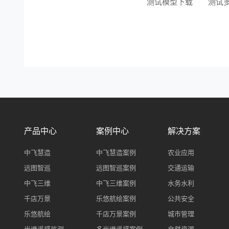
测试模型下载
测试
产品中心
案例中心
解决方案
中飞慧造
中飞慧造案例
农业应用
远图智巡
远图智巡案例
交通运输
中飞三维
中飞三维案例
水务水利
千店万景
乐悠航绘案例
公共安全
乐悠航绘
千店万景案例
城市管理
光谱遥感监测
多光谱遥感案例
自然资源