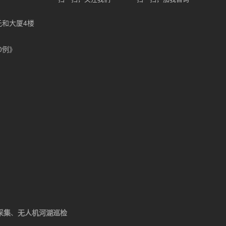
元和大厦4楼
0例》
采集
、
无人机河湖巡检