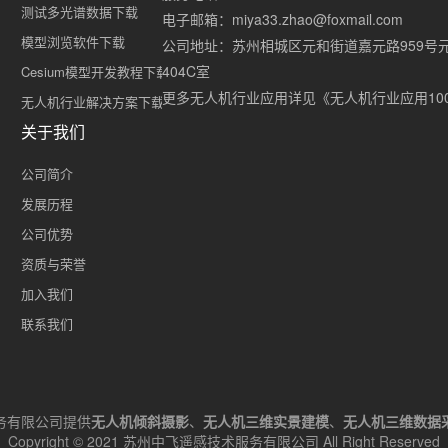
测试多光谱数据下载
电子邮箱：miya33.zhao@foxmail.com
模型浏览软件下载
公司地址：苏州相城区元和街道嘉元路959号
404C室
Cesium模型开发教程下载
更多无人机行业应用详见《无人机行业应用10
无人机行业解决方案下载
关于我们
公司简介
发展历程
公司优势
资质与荣誉
加入我们
联系我们
务有限公司提供
无人机倾斜摄影
、
无人机三维实景建模
、
无人机三维数据
Copyright © 2021 苏州中飞遥感技术服务有限公司 All Right Reserved